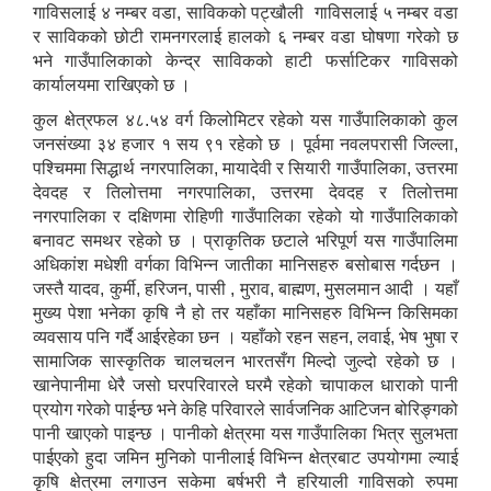
गाविसलाई ४ नम्बर वडा, साविकको पट्खौली गाविसलाई ५ नम्बर वडा
र साविकको छोटी रामनगरलाई हालको ६ नम्बर वडा घोषणा गरेको छ
भने गाउँपालिकाको केन्द्र साविकको हाटी फर्साटिकर गाविसको
कार्यालयमा राखिएको छ ।
कुल क्षेत्रफल ४८.५४ वर्ग किलोमिटर रहेको यस गाउँपालिकाको कुल
जनसंख्या ३४ हजार १ सय ९१ रहेको छ । पूर्वमा नवलपरासी जिल्ला,
पश्चिममा सिद्धार्थ नगरपालिका, मायादेवी र सियारी गाउँपालिका, उत्तरमा
देवदह र तिलोत्तमा नगरपालिका, उत्तरमा देवदह र तिलोत्तमा
नगरपालिका र दक्षिणमा रोहिणी गाउँपालिका रहेको यो गाउँपालिकाको
बनावट समथर रहेको छ । प्राकृतिक छटाले भरिपूर्ण यस गाउँपालिमा
अधिकांश मधेशी वर्गका विभिन्न जातीका मानिसहरु बसोबास गर्दछन ।
जस्तै यादव, कुर्मी, हरिजन, पासी , मुराव, बाह्मण, मुसलमान आदी । यहाँ
मुख्य पेशा भनेका कृषि नै हो तर यहाँका मानिसहरु विभिन्न किसिमका
व्यवसाय पनि गर्दै आईरहेका छन । यहाँको रहन सहन, लवाई, भेष भुषा र
सामाजिक सास्कृतिक चालचलन भारतसँग मिल्दो जुल्दो रहेको छ ।
खानेपानीमा धेरै जसो घरपरिवारले घरमै रहेको चापाकल धाराको पानी
प्रयोग गरेको पाईन्छ भने केहि परिवारले सार्वजनिक आटिजन बोरिङ्गको
पानी खाएको पाइन्छ । पानीको क्षेत्रमा यस गाउँपालिका भित्र सुलभता
पाईएको हुदा जमिन मुनिको पानीलाई विभिन्न क्षेत्रबाट उपयोगमा ल्याई
कृषि क्षेत्रमा लगाउन सकेमा बर्षभरी नै हरियाली गाविसको रुपमा