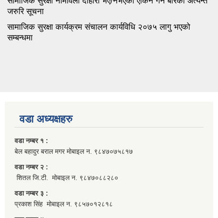
सामाजिक सुरक्षा नामावली दोहोरो भए/नभएको एकिन गर्ने बारेको अत्यन्त
जरुरि सूचना
सामाजिक सुरक्षा कार्यक्रम संचालन कार्यविधि २०७५ लागु भएको
सम्बन्धमा
वडा अध्यक्षहरु
वडा नम्बर १ :
बेल बहादुर बराल मगर मोबाइल न. ९८४७०७५८१७
वडा नम्बर २ :
शितल जि.टी. मोबाइल न. ९८४७०८८२८०
वडा नम्बर ३ :
प्रकाश सिंह मोबाइल न. ९८५७०१२८१८