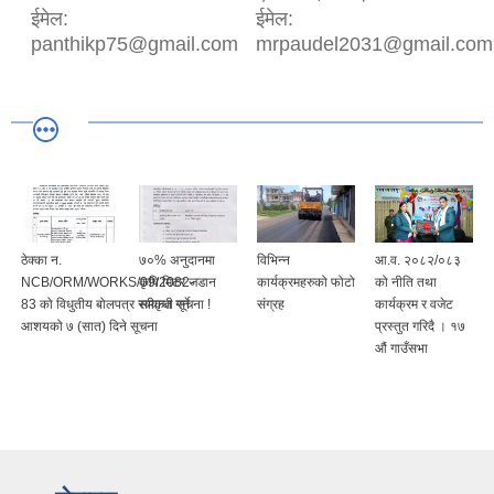
ईमेल:
ईमेल:
panthikp75@gmail.com
mrpaudel2031@gmail.com
ठेक्का न.
७०% अनुदानमा
विभिन्न
आ.व. २०८२/०८३
NCB/ORM/WORKS/09/2082-
कृषि मिटर जडान
कार्यक्रमहरुको फोटो
को नीति तथा
83 को विधुतीय बोलपत्र स्वीकृत गर्ने
सम्वन्धी सूचना !
संग्रह
कार्यक्रम र वजेट
आशयको ७ (सात) दिने सूचना
प्रस्तुत गरिदै । १७
औं गाउँसभा