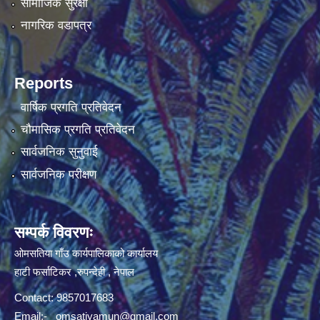
सामाजिक सुरक्षा
नागरिक वडापत्र
Reports
वार्षिक प्रगति प्रतिवेदन
चौमासिक प्रगति प्रतिवेदन
सार्वजनिक सुनुवाई
सार्वजनिक परीक्षण
सम्पर्क विवरणः
ओमसतिया गाँउ कार्यपालिकाको कार्यालय
हाटी फर्साटिकर ,रुपन्देही , नेपाल
Contact: 9857017683
Email:-
omsatiyamun@gmail.com