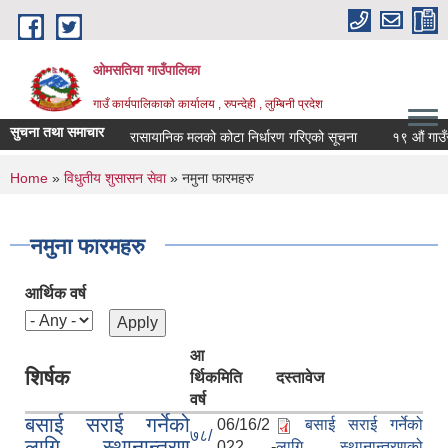
Skip to main content
ओमसतिया गाउँपालिका
गाउँ कार्यपालिकाको कार्यालय , रुपन्देही , लुम्बिनी प्रदेश
सुचना तथा समाचार
रासायानिक मलको कोटा निर्धारण गरिएको सूचना
१९ औं गाउँसभाक
You are here
Home
»
विधुतीय शुसासन सेवा
» नमुना फारमहरु
नमुना फारमहरु
आर्थिक वर्ष
आ
शिर्षक
र्थिक
मिति
दस्तावेज
वर्ष
बसाई सराई गर्नेको
06/16/2
बसाई सराई गर्नेको
७८/
लागि स्थानान्तरण
022 -
लागि स्थानान्तरणको