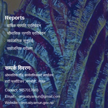
Reports
वार्षिक प्रगति प्रतिवेदन
चौमासिक प्रगति प्रतिवेदन
सार्वजनिक सुनुवाई
सार्वजनिक परीक्षण
सम्पर्क विवरणः
ओमसतिया गाँउ कार्यपालिकाको कार्यालय
हाटी फर्साटिकर ,रुपन्देही , नेपाल
Contact: 9857017683
Email:-
omsatiyamun@gmail.com
Website:- omsatiyamun.gov.np