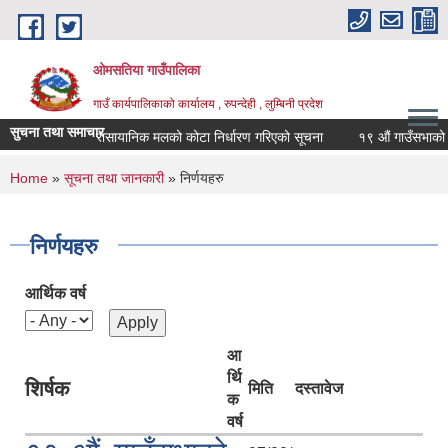
Skip to main content
ओमसतिया गाउँपालिका
गाउँ कार्यपालिकाको कार्यालय , रुपन्देही , लुम्बिनी प्रदेश
सुचना तथा समाचार
रासायानिक मलको कोटा निर्धारण गरिएको सूचना
१९ औं गाउँसभाको निर्ण
You are here
Home
»
सूचना तथा जानकारी
» निर्णयहरु
निर्णयहरु
आर्थिक वर्ष
आ
र्थि
शिर्षक
मिति
दस्तावेज
क
वर्ष