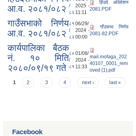
हिंउदे अधिवेशन
/
2025 -
आ.व. २०८१/०८२
2081.PDF
८२
11:11
गाउँसभाको निर्णय
८१
06/29/
गाँउसभा निर्णय
/
2024 -
आ.व. २०८१/०८२
2081-82.PDF
८२
00:00
कार्यपालिका बैठक
८०
01/08/
नं. १० मिति
mail.mofaga_202
/
2024 -
40107_0001_rem
२०८०/०९/१९ गते
८१
11:33
oved (1).pdf
Pages
1
2
3
4
next ›
last »
Facebook