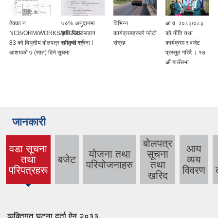
ठेक्का न.
७०% अनुदानमा
विभिन्न
आ.व. २०८२/०८३
NCB/ORM/WORKS/09/2082-
कृषि मिटर जडान
कार्यक्रमहरुको फोटो
को नीति तथा
83 को विधुतीय बोलपत्र स्वीकृत गर्ने
सम्वन्धी सूचना !
संग्रह
कार्यक्रम र वजेट
आशयको ७ (सात) दिने सूचना
प्रस्तुत गरिदै । १७
औं गाउँसभा
जानकारी
बोलपत्र
वडा सूचना
आय
योजना तथा
सूचना
तथा
बजेट
व्यय
(active
परियोजनाहरु
तथा
परिपत्रहरू
विवरण
tab)
खरिद
व्यक्तिगत घटना दर्ता ऐन २०३३