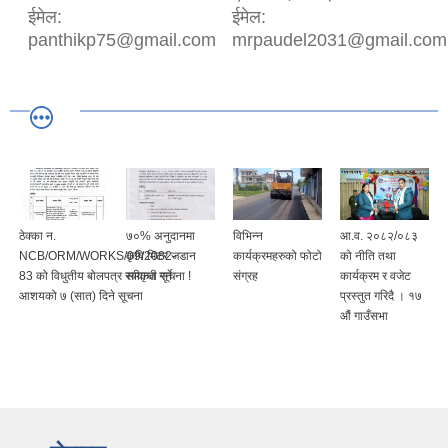
ईमेल:
ईमेल:
panthikp75@gmail.com
mrpaudel2031@gmail.com
ठेक्का न.
७०% अनुदानमा
विभिन्न
आ.व. २०८२/०८३
NCB/ORM/WORKS/09/2082-
कृषि मिटर जडान
कार्यक्रमहरुको फोटो
को नीति तथा
83 को विधुतीय बोलपत्र स्वीकृत गर्ने
सम्वन्धी सूचना !
संग्रह
कार्यक्रम र वजेट
आशयको ७ (सात) दिने सूचना
प्रस्तुत गरिदै । १७
औं गाउँसभा