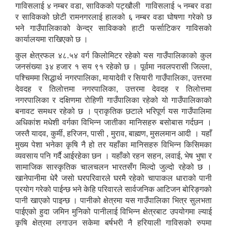
गाविसलाई ४ नम्बर वडा, साविकको पट्खौली गाविसलाई ५ नम्बर वडा
र साविकको छोटी रामनगरलाई हालको ६ नम्बर वडा घोषणा गरेको छ
भने गाउँपालिकाको केन्द्र साविकको हाटी फर्साटिकर गाविसको
कार्यालयमा राखिएको छ ।
कुल क्षेत्रफल ४८.५४ वर्ग किलोमिटर रहेको यस गाउँपालिकाको कुल
जनसंख्या ३४ हजार १ सय ९१ रहेको छ । पूर्वमा नवलपरासी जिल्ला,
पश्चिममा सिद्धार्थ नगरपालिका, मायादेवी र सियारी गाउँपालिका, उत्तरमा
देवदह र तिलोत्तमा नगरपालिका, उत्तरमा देवदह र तिलोत्तमा
नगरपालिका र दक्षिणमा रोहिणी गाउँपालिका रहेको यो गाउँपालिकाको
बनावट समथर रहेको छ । प्राकृतिक छटाले भरिपूर्ण यस गाउँपालिमा
अधिकांश मधेशी वर्गका विभिन्न जातीका मानिसहरु बसोबास गर्दछन ।
जस्तै यादव, कुर्मी, हरिजन, पासी , मुराव, बाह्मण, मुसलमान आदी । यहाँ
मुख्य पेशा भनेका कृषि नै हो तर यहाँका मानिसहरु विभिन्न किसिमका
व्यवसाय पनि गर्दै आईरहेका छन । यहाँको रहन सहन, लवाई, भेष भुषा र
सामाजिक सास्कृतिक चालचलन भारतसँग मिल्दो जुल्दो रहेको छ ।
खानेपानीमा धेरै जसो घरपरिवारले घरमै रहेको चापाकल धाराको पानी
प्रयोग गरेको पाईन्छ भने केहि परिवारले सार्वजनिक आटिजन बोरिङ्गको
पानी खाएको पाइन्छ । पानीको क्षेत्रमा यस गाउँपालिका भित्र सुलभता
पाईएको हुदा जमिन मुनिको पानीलाई विभिन्न क्षेत्रबाट उपयोगमा ल्याई
कृषि क्षेत्रमा लगाउन सकेमा बर्षभरी नै हरियाली गाविसको रुपमा