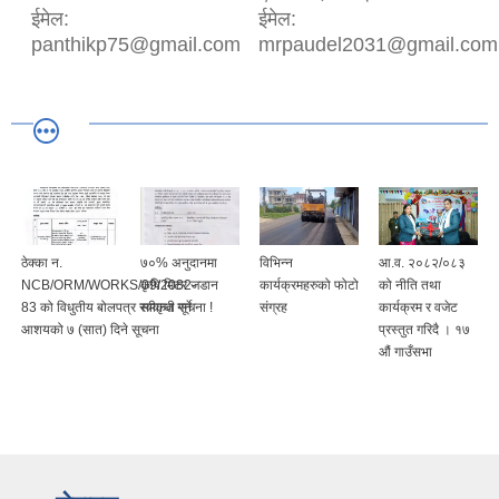
ईमेल:
ईमेल:
panthikp75@gmail.com
mrpaudel2031@gmail.com
ठेक्का न.
७०% अनुदानमा
विभिन्न
आ.व. २०८२/०८३
NCB/ORM/WORKS/09/2082-
कृषि मिटर जडान
कार्यक्रमहरुको फोटो
को नीति तथा
83 को विधुतीय बोलपत्र स्वीकृत गर्ने
सम्वन्धी सूचना !
संग्रह
कार्यक्रम र वजेट
आशयको ७ (सात) दिने सूचना
प्रस्तुत गरिदै । १७
औं गाउँसभा