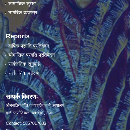
सामाजिक सुरक्षा
नागरिक वडापत्र
Reports
वार्षिक प्रगति प्रतिवेदन
चौमासिक प्रगति प्रतिवेदन
सार्वजनिक सुनुवाई
सार्वजनिक परीक्षण
सम्पर्क विवरणः
ओमसतिया गाँउ कार्यपालिकाको कार्यालय
हाटी फर्साटिकर ,रुपन्देही , नेपाल
Contact: 9857017683