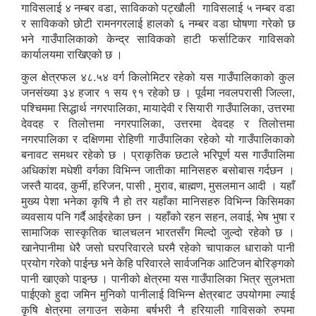
गाविसलाई ४ नम्बर वडा, साविकको पट्खौली गाविसलाई ५ नम्बर वडा
र साविकको छोटी रामनगरलाई हालको ६ नम्बर वडा घोषणा गरेको छ
भने गाउँपालिकाको केन्द्र साविकको हाटी फर्साटिकर गाविसको
कार्यालयमा राखिएको छ ।
कुल क्षेत्रफल ४८.५४ वर्ग किलोमिटर रहेको यस गाउँपालिकाको कुल
जनसंख्या ३४ हजार १ सय ९१ रहेको छ । पूर्वमा नवलपरासी जिल्ला,
पश्चिममा सिद्धार्थ नगरपालिका, मायादेवी र सियारी गाउँपालिका, उत्तरमा
देवदह र तिलोत्तमा नगरपालिका, उत्तरमा देवदह र तिलोत्तमा
नगरपालिका र दक्षिणमा रोहिणी गाउँपालिका रहेको यो गाउँपालिकाको
बनावट समथर रहेको छ । प्राकृतिक छटाले भरिपूर्ण यस गाउँपालिमा
अधिकांश मधेशी वर्गका विभिन्न जातीका मानिसहरु बसोबास गर्दछन ।
जस्तै यादव, कुर्मी, हरिजन, पासी , मुराव, बाह्मण, मुसलमान आदी । यहाँ
मुख्य पेशा भनेका कृषि नै हो तर यहाँका मानिसहरु विभिन्न किसिमका
व्यवसाय पनि गर्दै आईरहेका छन । यहाँको रहन सहन, लवाई, भेष भुषा र
सामाजिक सास्कृतिक चालचलन भारतसँग मिल्दो जुल्दो रहेको छ ।
खानेपानीमा धेरै जसो घरपरिवारले घरमै रहेको चापाकल धाराको पानी
प्रयोग गरेको पाईन्छ भने केहि परिवारले सार्वजनिक आटिजन बोरिङ्गको
पानी खाएको पाइन्छ । पानीको क्षेत्रमा यस गाउँपालिका भित्र सुलभता
पाईएको हुदा जमिन मुनिको पानीलाई विभिन्न क्षेत्रबाट उपयोगमा ल्याई
कृषि क्षेत्रमा लगाउन सकेमा बर्षभरी नै हरियाली गाविसको रुपमा