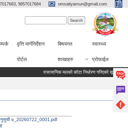
7017683, 9857017684
omsatiyamun@gmail.com
Search form
Search
म्पर्क
वृत्ति मार्गनिर्देशन
बिषयगत
स्वास्थ्य
पोर्टल
शाखाहरु
प्रोफाईल
रासायानिक मलको कोटा निर्धारण गरिएको सूचना
१९ 
ुसुची ७_20260722_0001.pdf
df