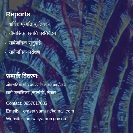
Reports
वार्षिक प्रगति प्रतिवेदन
चौमासिक प्रगति प्रतिवेदन
सार्वजनिक सुनुवाई
सार्वजनिक परीक्षण
सम्पर्क विवरणः
ओमसतिया गाँउ कार्यपालिकाको कार्यालय
हाटी फर्साटिकर ,रुपन्देही , नेपाल
Contact: 9857017683
Email:-
omsatiyamun@gmail.com
Website:- omsatiyamun.gov.np