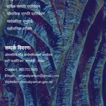
वार्षिक प्रगति प्रतिवेदन
चौमासिक प्रगति प्रतिवेदन
सार्वजनिक सुनुवाई
सार्वजनिक परीक्षण
सम्पर्क विवरणः
ओमसतिया गाँउ कार्यपालिकाको कार्यालय
हाटी फर्साटिकर ,रुपन्देही , नेपाल
Contact: 9857017683
Email:-
omsatiyamun@gmail.com
Website:- omsatiyamun.gov.np