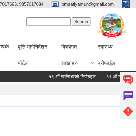
7017683, 9857017684
omsatiyamun@gmail.com
Search form
Search
म्पर्क
वृत्ति मार्गनिर्देशन
बिषयगत
स्वास्थ्य
पोर्टल
शाखाहरु
प्रोफाईल
१९ औं गाउँसभाको निर्णयहरु
१९ औं गाउँसभाको निर्णय