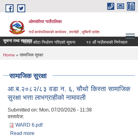
Skip to main content
ओमसतिया गाउँपालिका
गाउँ कार्यपालिकाको कार्यालय , रुपन्देही , लुम्बिनी प्रदेश
सुचना तथा समाचार
रासायानिक मलको कोटा निर्धारण गरिएको सूचना
१९ औं गाउँसभाको निर्णयहरु
१९ 
You are here
Home
» सामाजिक सुरक्षा
सामाजिक सुरक्षा
आ.ब.२०८२/८३ वडा न. ६, चौथो किस्ता सामाजिक
सुरक्षा भत्ता लाभग्राहीको नामावली
Submitted on:
Mon, 07/20/2026 - 11:38
दस्तावेज:
WARD 6.pdf
Read more
about आ.ब.२०८२/८३ वडा न. ६, चौथो किस्ता सामाजिक