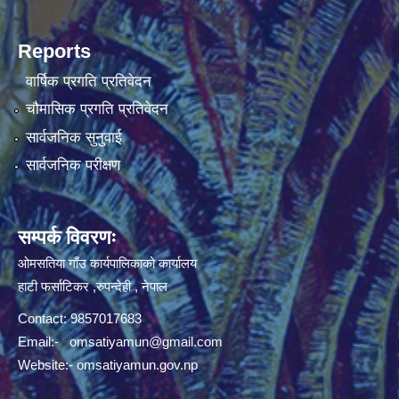
Reports
वार्षिक प्रगति प्रतिवेदन
चौमासिक प्रगति प्रतिवेदन
सार्वजनिक सुनुवाई
सार्वजनिक परीक्षण
सम्पर्क विवरणः
ओमसतिया गाँउ कार्यपालिकाको कार्यालय
हाटी फर्साटिकर ,रुपन्देही , नेपाल
Contact: 9857017683
Email:-
omsatiyamun@gmail.com
Website:- omsatiyamun.gov.np