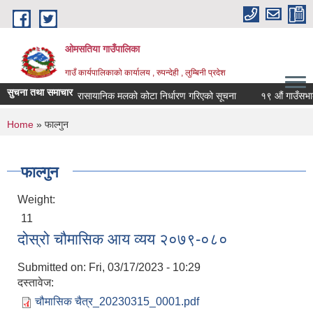
Skip to main content
ओमसतिया गाउँपालिका
गाउँ कार्यपालिकाको कार्यालय , रुपन्देही , लुम्बिनी प्रदेश
सुचना तथा समाचार
रासायानिक मलको कोटा निर्धारण गरिएको सूचना
१९ औं गाउँसभाको न
You are here
Home
» फाल्गुन
फाल्गुन
Weight:
11
दोस्रो चौमासिक आय व्यय २०७९-०८०
Submitted on:
Fri, 03/17/2023 - 10:29
दस्तावेज:
चौमासिक चैत्र_20230315_0001.pdf