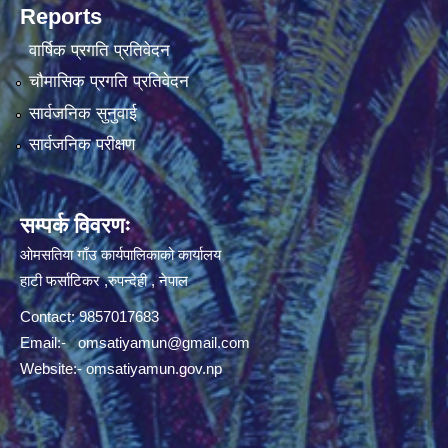
Reports
वार्षिक प्रगति प्रतिवेदन
चौमासिक प्रगति प्रतिवेदन
सार्वजनिक सुनुवाई
सार्वजनिक परीक्षण
सम्पर्क विवरणः
ओमसतिया गाँउ कार्यपालिकाको कार्यालय
हाटी फर्साटिकर ,रुपन्देही , नेपाल
Contact: 9857017683
Email:-
omsatiyamun@gmail.com
Website:- omsatiyamun.gov.np