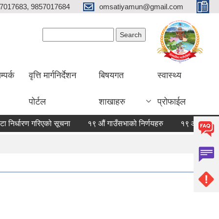
7017683, 9857017684
omsatiyamun@gmail.com
Search form
Search
म्पर्क
वृत्ति मार्गनिर्देशन
बिषयगत
स्वास्थ्य
पोर्टल
शाखाहरु
प्रोफाईल
्धारण गरिएको सूचना
१९ औं गाउँसभाको निर्णयहरु
१९ औं गाउँसभाको न