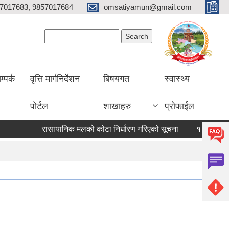
7017683, 9857017684
omsatiyamun@gmail.com
Search form
Search
म्पर्क
वृत्ति मार्गनिर्देशन
बिषयगत
स्वास्थ्य
पोर्टल
शाखाहरु
प्रोफाईल
रासायानिक मलको कोटा निर्धारण गरिएको सूचना
१९ औं गाउँसभाको