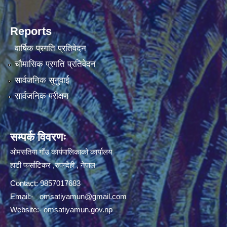
Reports
वार्षिक प्रगति प्रतिवेदन
चौमासिक प्रगति प्रतिवेदन
सार्वजनिक सुनुवाई
सार्वजनिक परीक्षण
सम्पर्क विवरणः
ओमसतिया गाँउ कार्यपालिकाको कार्यालय
हाटी फर्साटिकर ,रुपन्देही , नेपाल
Contact: 9857017683
Email:-
omsatiyamun@gmail.com
Website:- omsatiyamun.gov.np