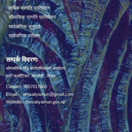
वार्षिक प्रगति प्रतिवेदन
चौमासिक प्रगति प्रतिवेदन
सार्वजनिक सुनुवाई
सार्वजनिक परीक्षण
सम्पर्क विवरणः
ओमसतिया गाँउ कार्यपालिकाको कार्यालय
हाटी फर्साटिकर ,रुपन्देही , नेपाल
Contact: 9857017683
Email:-
omsatiyamun@gmail.com
Website:- omsatiyamun.gov.np