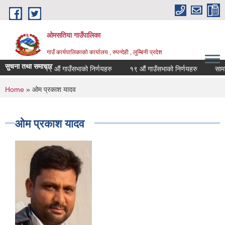
Skip to main content
ओमसतिया गाउँपालिका
गाउँ कार्यपालिकाको कार्यालय , रुपन्देही , लुम्बिनी प्रदेश
सुचना तथा समाचार
 सूचना
१९ औं गाउँसभाको निर्णयहरु
१९ औं गाउँसभाको निर्णयहरु
सामाजिक
You are here
Home
» ओम प्रकाश यादव
ओम प्रकाश यादव