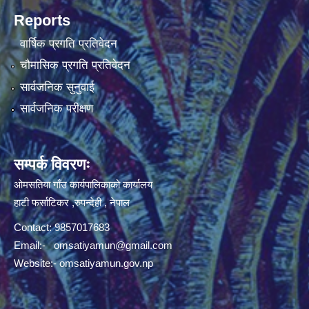
Reports
वार्षिक प्रगति प्रतिवेदन
चौमासिक प्रगति प्रतिवेदन
सार्वजनिक सुनुवाई
सार्वजनिक परीक्षण
सम्पर्क विवरणः
ओमसतिया गाँउ कार्यपालिकाको कार्यालय
हाटी फर्साटिकर ,रुपन्देही , नेपाल
Contact: 9857017683
Email:-
omsatiyamun@gmail.com
Website:- omsatiyamun.gov.np