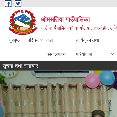
Skip to main content
ओमसतिया गाउँपालिका
गाउँ कार्यपालिकाको कार्यालय , रुपन्देही , लुम्
गृहपृष्ठ
परिचय
वडा
कार्यक्रम तथा
कार्यालयहरु
परियोजना
सुचना तथा समाचार