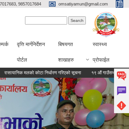
7017683, 9857017684
omsatiyamun@gmail.com
Search form
Search
म्पर्क
वृत्ति मार्गनिर्देशन
बिषयगत
स्वास्थ्य
पोर्टल
शाखाहरु
प्रोफाईल
 मलको कोटा निर्धारण गरिएको सूचना
१९ औं गाउँसभाको निर्णयहरु
१९ 