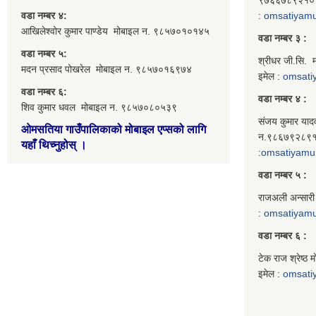
वडा नम्बर ४:
:
omsatiyam
आखिलेश्वोर कुमार पाण्डेय मोबाइल न. ९८५७०१०१४५
वडा नम्बर ३ :
वडा नम्बर ५:
श्रीधर जी.सि.
मदन प्रसाद पोखरेल मोबाइल न. ९८५७०१६९७४
इमेल :
omsati
वडा नम्बर ६:
वडा नम्बर ४ :
शिव कुमार धवल मोबाइल न. ९८५७०८०५३९
संजय कुमार याद
ओमसतिया गाउँपालिकाको मोबाइल एप्सको लागि
न.९८६७९२८९१०
यहाँ थिच्नुहोस्
।
:
omsatiyamu
वडा नम्बर ५ :
राजअली अन्सारी
:
omsatiyam
वडा नम्बर ६ :
टेक राज श्रेष्
इमेल :
omsati