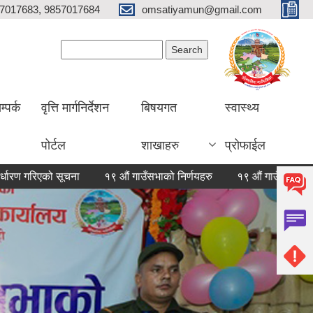
7017683, 9857017684
omsatiyamun@gmail.com
Search form
Search
म्पर्क
वृत्ति मार्गनिर्देशन
बिषयगत
स्वास्थ्य
पोर्टल
शाखाहरु
प्रोफाईल
 सूचना
१९ औं गाउँसभाको निर्णयहरु
१९ औं गाउँसभाको निर्णयहरु