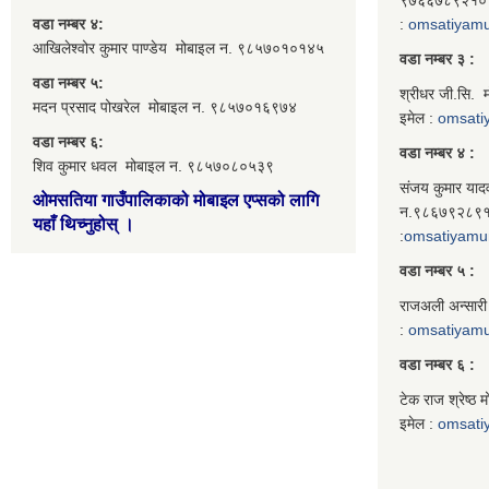
वडा नम्बर ४:
:
omsatiyam
आखिलेश्वोर कुमार पाण्डेय मोबाइल न. ९८५७०१०१४५
वडा नम्बर ३ :
वडा नम्बर ५:
श्रीधर जी.सि.
मदन प्रसाद पोखरेल मोबाइल न. ९८५७०१६९७४
इमेल :
omsati
वडा नम्बर ६:
वडा नम्बर ४ :
शिव कुमार धवल मोबाइल न. ९८५७०८०५३९
संजय कुमार याद
ओमसतिया गाउँपालिकाको मोबाइल एप्सको लागि
न.९८६७९२८९१०
यहाँ थिच्नुहोस्
।
:
omsatiyamu
वडा नम्बर ५ :
राजअली अन्सारी
:
omsatiyam
वडा नम्बर ६ :
टेक राज श्रेष्
इमेल :
omsati