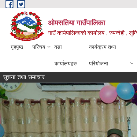
Skip to main content
ओमसतिया गाउँपालिका
गाउँ कार्यपालिकाको कार्यालय , रुपन्देही , लुम्
गृहपृष्ठ
परिचय
वडा
कार्यक्रम तथा
कार्यालयहरु
परियोजना
सुचना तथा समाचार