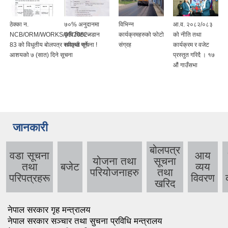
ठेक्का न.
७०% अनुदानमा
विभिन्न
आ.व. २०८२/०८३
NCB/ORM/WORKS/09/2082-
कृषि मिटर जडान
कार्यक्रमहरुको फोटो
को नीति तथा
83 को विधुतीय बोलपत्र स्वीकृत गर्ने
सम्वन्धी सूचना !
संग्रह
कार्यक्रम र वजेट
आशयको ७ (सात) दिने सूचना
प्रस्तुत गरिदै । १७
औं गाउँसभा
जानकारी
बोलपत्र
वडा सूचना
आय
योजना तथा
सूचना
तथा
बजेट
व्यय
परियोजनाहरु
तथा
परिपत्रहरू
विवरण
खरिद
नेपाल सरकार गृह मन्त्रालय
नेपाल सरकार सञ्चार तथा सुचना प्रविधि मन्त्रालय