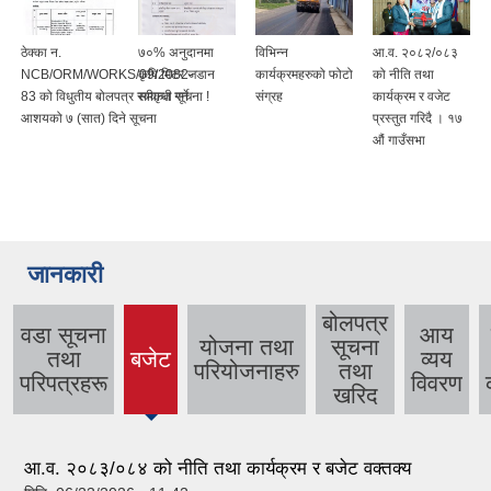
ठेक्का न.
७०% अनुदानमा
विभिन्न
आ.व. २०८२/०८३
NCB/ORM/WORKS/09/2082-
कृषि मिटर जडान
कार्यक्रमहरुको फोटो
को नीति तथा
83 को विधुतीय बोलपत्र स्वीकृत गर्ने
सम्वन्धी सूचना !
संग्रह
कार्यक्रम र वजेट
आशयको ७ (सात) दिने सूचना
प्रस्तुत गरिदै । १७
औं गाउँसभा
जानकारी
बोलपत्र
वडा सूचना
आय
योजना तथा
सूचना
तथा
बजेट
व्यय
(active
परियोजनाहरु
तथा
परिपत्रहरू
विवरण
tab)
खरिद
आ.व. २०८३/०८४ को नीति तथा कार्यक्रम र बजेट वक्तक्य