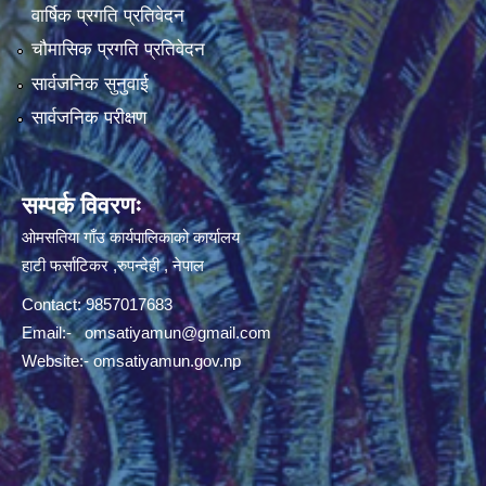
वार्षिक प्रगति प्रतिवेदन
चौमासिक प्रगति प्रतिवेदन
सार्वजनिक सुनुवाई
सार्वजनिक परीक्षण
सम्पर्क विवरणः
ओमसतिया गाँउ कार्यपालिकाको कार्यालय
हाटी फर्साटिकर ,रुपन्देही , नेपाल
Contact: 9857017683
Email:-
omsatiyamun@gmail.com
Website:- omsatiyamun.gov.np